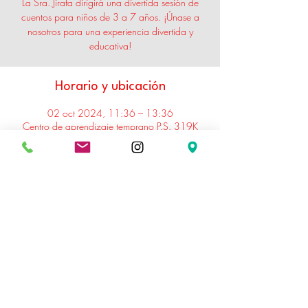
La Sra. Jirafa dirigirá una divertida sesión de
cuentos para niños de 3 a 7 años. ¡Únase a
nosotros para una experiencia divertida y
educativa!
Horario y ubicación
02 oct 2024, 11:36 – 13:36
Centro de aprendizaje temprano P.S. 319K
Williamsburg, 123 South St, Nueva York, NY
10004, EE. UU.
Acerca del evento
Sesión de narración interactiva para niños
Compartir este evento